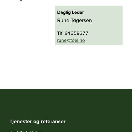
Daglig Leder
Rune Tøgersen
Tlf:
91358377
on.leot@enur
Tjenester og referanser