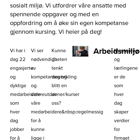
sosialt miljø. Vi utfordrer våre ansatte med
spennende oppgaver og med en
oppfordring om å øke sin egen kompetanse
gjennom kursing. Vi heier på deg!
Arbeidsmiljø
Vi har i
Vi ser
Kunne
Montørene
dag 22
nødvendigheten
du
og
engasjerte
av
tenkt
lærlingene
og
kompetanseutvikling
deg og
er de
dyktige
og
blitt en
som
medarbeidere
videreutdanner/kurser
av
hver
som
våre
oss?
dag
hver
medarbeidere&nbsp;regelmessig
skaper
dag
for å
verdier
jobber
kunne
for
for å
ligge i
firmaet