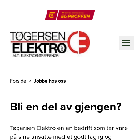
Til hovedinnhold
El-Proffen
ME
Forside
Jobbe hos oss
Du er her
Bli en del av gjengen?
Tøgersen Elektro en en bedrift som tar vare
på sine ansatte med et godt faglig og