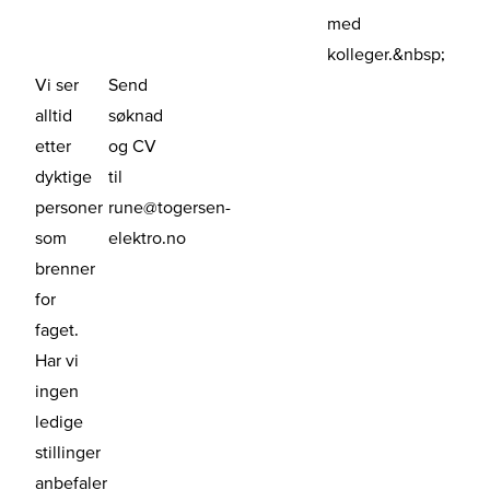
med
kolleger.&nbsp;
Vi ser
Send
alltid
søknad
etter
og CV
dyktige
til
personer
rune@togersen-
som
elektro.no
brenner
for
faget.
Har vi
ingen
ledige
stillinger
anbefaler