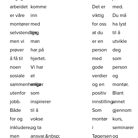
arbeidet
komme
Det er
med.
er våre
inn
viktig
Du må
montører
med
for oss
ha lyst
selvstendige,
ting
at du
til å
men vi
man
er en
utvikle
prøver
har på
person
deg
å få til
hjertet.
med
som
noen
Vi har
gode
person
sosiale
et
verdier
og
sammenhenger
miljø
og en
montør.
utenfor
som
positiv
Blant
jobb.
inspirerer
innstilling.
annet
Både
til å
Som
gjennom
for og
vokse
montør
kurs,
inkludere,
og ta
i
seminarer
men
ansvar.&nbsp;
Tøgersen
og