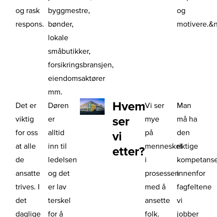
og rask
byggmestre,
og
respons.
bønder,
motivere.&
lokale
småbutikker,
forsikringsbransjen,
eiendomsaktører
mm.
Hvem
Det er
Døren
Vi ser
Man
ser
viktig
er
mye
må ha
for oss
alltid
på
den
vi
at alle
inn til
mennesket
riktige
etter?
de
ledelsen
i
kompetans
ansatte
og det
prosessen
innenfor
trives. I
er lav
med å
fagfeltene
det
terskel
ansette
vi
daglige
for å
folk.
jobber