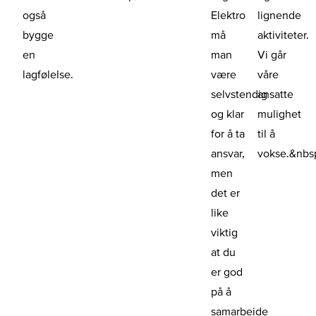
også
Elektro
lignende
bygge
må
aktiviteter.
en
man
Vi går
lagfølelse.
være
våre
selvstendig
ansatte
og klar
mulighet
for å ta
til å
ansvar,
vokse.&nbs
men
det er
like
viktig
at du
er god
på å
samarbeide