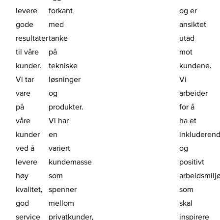
levere
forkant
og er
gode
med
ansiktet
resultater
tanke
utad
til våre
på
mot
kunder.
tekniske
kundene.
Vi tar
løsninger
Vi
vare
og
arbeider
på
produkter.
for å
våre
Vi har
ha et
kunder
en
inkluderen
ved å
variert
og
levere
kundemasse
positivt
høy
som
arbeidsmilj
kvalitet,
spenner
som
god
mellom
skal
service
privatkunder,
inspirere