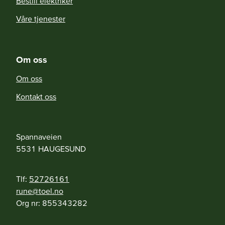
Bestill elektriker
Våre tjenester
Om oss
Om oss
Kontakt oss
Spannaveien
5531
HAUGESUND
Tlf:
52726161
on.leot@enur
Org nr:
855343282