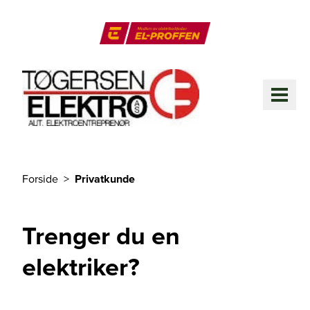
Til hovedinnhold
El-Proffen
ME
Forside
Privatkunde
Du er her
Trenger du en
elektriker?