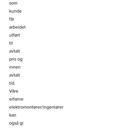
som
kunde
får
arbeidet
utført
til
avtalt
pris og
innen
avtalt
tid.
Våre
erfarne
elektromontører/ingeniører
kan
også gi