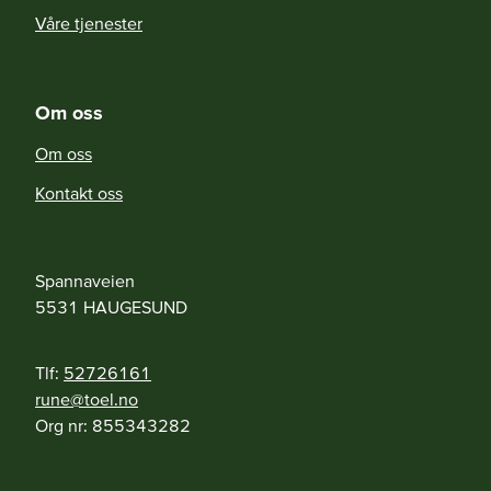
Våre tjenester
Om oss
Om oss
Kontakt oss
Spannaveien
5531
HAUGESUND
Tlf:
52726161
on.leot@enur
Org nr:
855343282