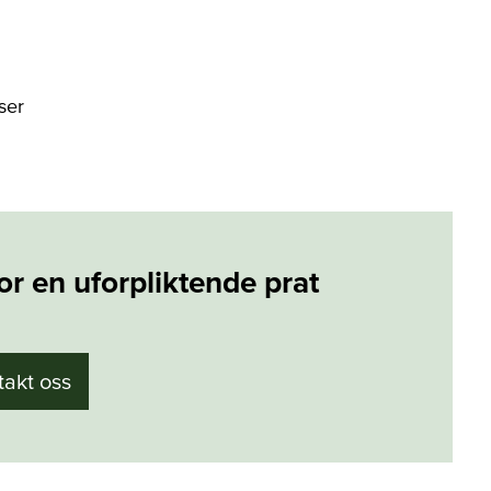
ser
or en uforpliktende prat
takt oss