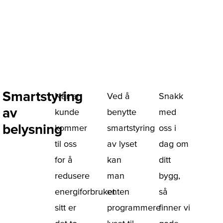
Smartstyring
Når en
Ved å
Snakk
av
kunde
benytte
med
belysning
kommer
smartstyring
oss i
til oss
av lyset
dag om
for å
kan
ditt
redusere
man
bygg,
energiforbruket
enten
så
sitt er
programmere
finner vi