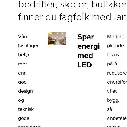
bedrifter, skoler, butikk
finner du fagfolk med la
Spar
Våre
Med et
energi
løsninger
økende
med
betyr
fokus
LED
mer
på å
enn
redusere
god
energifo
design
til et
og
bygg,
teknisk
så
gode
anbefale