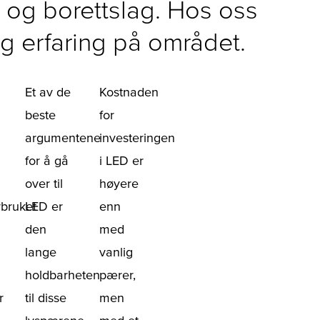
er og borettslag. Hos oss
ng erfaring på området.
Et av de
Kostnaden
beste
for
argumentene
investeringen
for å gå
i LED er
over til
høyere
rbruket
LED er
enn
den
med
lange
vanlig
holdbarheten
pærer,
r
til disse
men