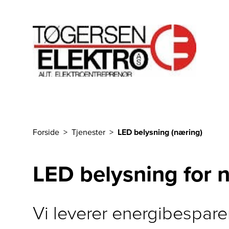
Til hovedinnhold
Forside
Tjenester
LED belysning (næring)
Du er her
LED belysning for
Vi leverer energibespar