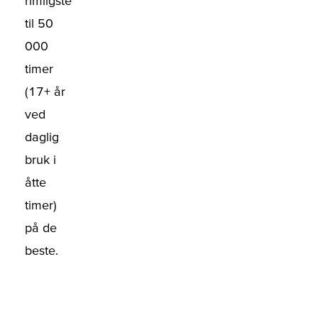
rimligste
til 50
000
timer
(17+ år
ved
daglig
bruk i
åtte
timer)
på de
beste.