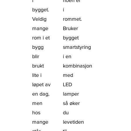
i
noen er
bygget.
i
Veldig
rommet.
mange
Bruker
rom i et
bygget
bygg
smartstyring
blir
i en
brukt
kombinasjon
lite i
med
løpet av
LED
en dag,
lamper
men
så øker
hos
du
mange
levetiden