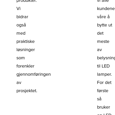
produkter.
vi alle
Vi
kundene
bidrar
våre å
også
bytte ut
med
det
praktiske
meste
løsninger
av
som
belysnin
forenkler
til LED
gjennomføringen
lamper.
av
For det
prosjektet.
første
så
bruker