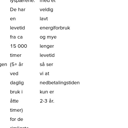
lyspærene.
med et
De har
veldig
en
lavt
levetid
energiforbruk
fra ca
og mye
15 000
lenger
timer
levetid
gen
(5+ år
så ser
ved
vi at
daglig
nedbetalingstiden
bruk i
kun er
åtte
2-3 år.
timer)
for de