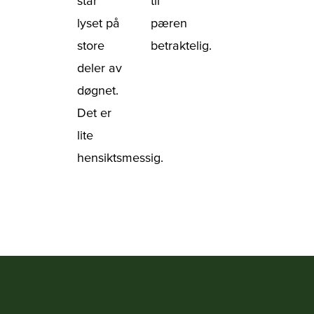
står
til
lyset på
pæren
store
betraktelig.
deler av
døgnet.
Det er
lite
hensiktsmessig.