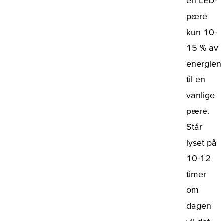
en LED-
pære
kun 10-
15 % av
energien
til en
vanlige
pære.
Står
lyset på
10-12
timer
om
dagen