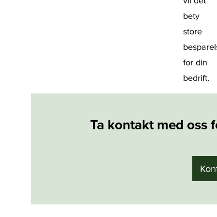
vil det
bety
store
besparel
for din
bedrift.
Ta kontakt med oss f
Kon