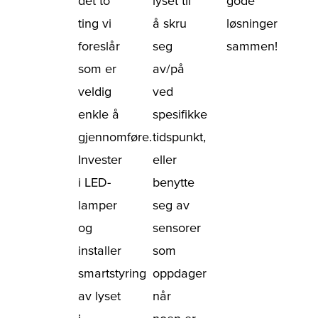
det to
lyset til
gode
ting vi
å skru
løsninger
foreslår
seg
sammen!
som er
av/på
veldig
ved
enkle å
spesifikke
gjennomføre.
tidspunkt,
Invester
eller
i LED-
benytte
lamper
seg av
og
sensorer
installer
som
smartstyring
oppdager
av lyset
når